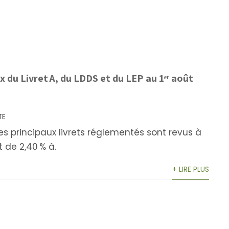
x du Livret A, du LDDS et du LEP au 1ᵉʳ août
TE
es principaux livrets réglementés sont revus à
t de 2,40 % à.
+ LIRE PLUS