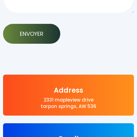
Address
2331 mapleview drive
tarpon springs, AW 536